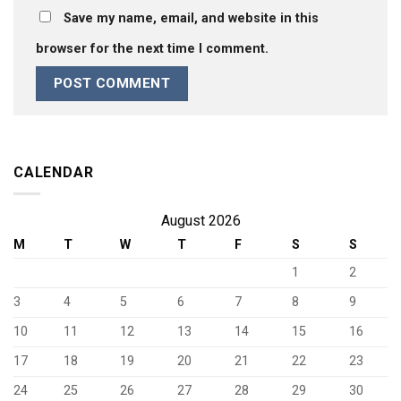
Save my name, email, and website in this
browser for the next time I comment.
CALENDAR
August 2026
M
T
W
T
F
S
S
1
2
3
4
5
6
7
8
9
10
11
12
13
14
15
16
17
18
19
20
21
22
23
24
25
26
27
28
29
30