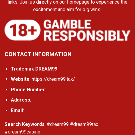
links. Join us directly on our homepage to experience the
excitement and aim for big wins!
CONTACT INFORMATION
Trademak DREAM99
Website
: https://dream99.tax/
Phone Number
:
Address
:
Email
:
Search Keywords
: #dream99 #dream99tax
#dream99casino