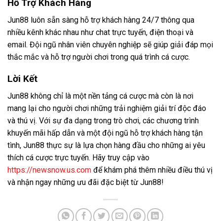
Hỗ Trợ Khách Hàng
Jun88 luôn sẵn sàng hỗ trợ khách hàng 24/7 thông qua
nhiều kênh khác nhau như chat trực tuyến, điện thoại và
email. Đội ngũ nhân viên chuyên nghiệp sẽ giúp giải đáp mọi
thắc mắc và hỗ trợ người chơi trong quá trình cá cược.
Lời Kết
Jun88 không chỉ là một nền tảng cá cược mà còn là nơi
mang lại cho người chơi những trải nghiệm giải trí độc đáo
và thú vị. Với sự đa dạng trong trò chơi, các chương trình
khuyến mãi hấp dẫn và một đội ngũ hỗ trợ khách hàng tận
tình, Jun88 thực sự là lựa chọn hàng đầu cho những ai yêu
thích cá cược trực tuyến. Hãy truy cập vào
https://newsnow.us.com
để khám phá thêm nhiều điều thú vị
và nhận ngay những ưu đãi đặc biệt từ Jun88!