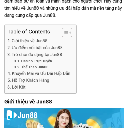
đảm bảo sự an toàn và minh bạch cho người chơi. Hãy cùng
tìm hiểu về Jun88 và những ưu đãi hấp dẫn mà nền tảng này
đang cung cấp qua Jun88.
Table of Contents
Giới thiệu về Jun88
Ưu điểm nổi bật của Jun88
Trò chơi đa dạng tại Jun88
Casino Trực Tuyến
Thể Thao Jun88
Khuyến Mãi và Ưu Đãi Hấp Dẫn
Hỗ Trợ Khách Hàng
Lời Kết
Giới thiệu về Jun88