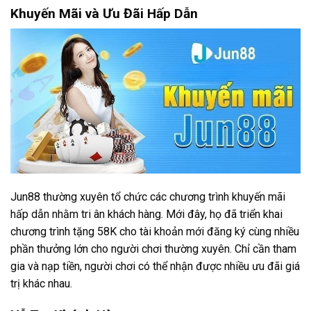
Khuyến Mãi và Ưu Đãi Hấp Dẫn
Jun88 thường xuyên tổ chức các chương trình khuyến mãi
hấp dẫn nhằm tri ân khách hàng. Mới đây, họ đã triển khai
chương trình tặng 58K cho tài khoản mới đăng ký cùng nhiều
phần thưởng lớn cho người chơi thường xuyên. Chỉ cần tham
gia và nạp tiền, người chơi có thể nhận được nhiều ưu đãi giá
trị khác nhau.